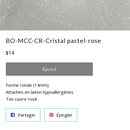
BO-MCC-CR-Cristal pastel-rose
Prix
$14
régulier
Épuisé
Forme ronde (14mm)
Attaches en laiton hypoallergènes
Ton cuivre rosé
Partager
Épingler
Partager
Épingler
sur
sur
Facebook
Pinterest