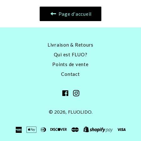
Page d'accueil
Livraison & Retours
Qui est FLUO?
Points de vente
Contact
Facebook
Instagram
© 2026,
FLUOLIDO
.
american
apple
diners
discover
master
shopify
visa
express
pay
club
pay